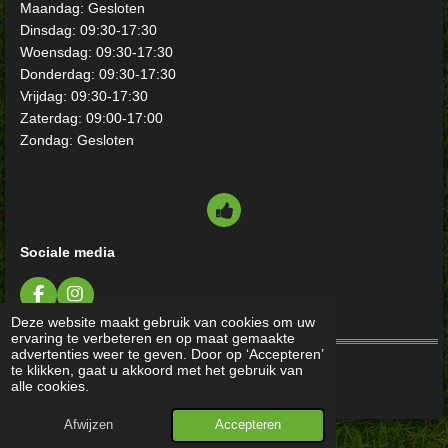
Maandag: Gesloten
Dinsdag: 09:30-17:30
Woensdag: 09:30-17:30
Donderdag: 09:30-17:30
Vrijdag: 09:30-17:30
Zaterdag: 09:00-17:00
Zondag: Gesloten
Sociale media
F
I
a
n
Deze website maakt gebruik van cookies om uw
c
s
ervaring te verbeteren en op maat gemaakte
e
t
advertenties weer te geven. Door op ‘Accepteren’
b
a
te klikken, gaat u akkoord met het gebruik van
© 2025 - 2026 KleikerSport
o
g
alle cookies.
o
r
k
a
Afwijzen
Accepteren
m